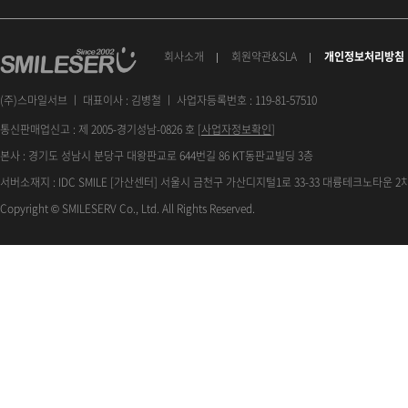
회사소개
회원약관&SLA
개인정보처리방침
(주)스마일서브 ㅣ 대표이사 : 김병철 ㅣ 사업자등록번호 : 119-81-57510
통신판매업신고 : 제 2005-경기성남-0826 호 [
사업자정보확인
]
본사 : 경기도 성남시 분당구 대왕판교로 644번길 86 KT동판교빌딩 3층
서버소재지 : IDC SMILE [가산센터] 서울시 금천구 가산디지털1로 33-33 대륭테크노타운 2차
Copyright © SMILESERV Co., Ltd. All Rights Reserved.