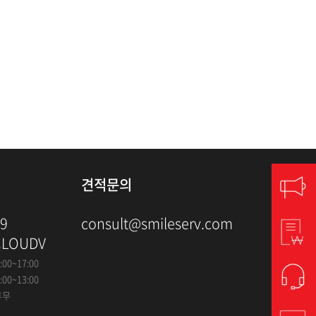
견적문의
79
consult@smileserv.com
CLOUDV
:00~17:00
:00~13:00
휴무