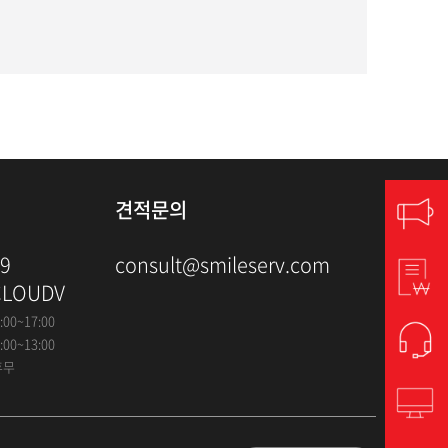
견적문의
79
consult@smileserv.com
CLOUDV
:00~17:00
:00~13:00
휴무