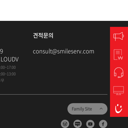
견적문의
79
consult@smileserv.com
CLOUDV
:00~17:00
:00~13:00
휴무
Family Site