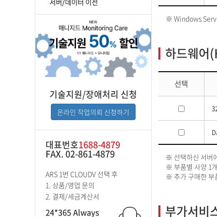
서버/데이터 이전
※ Windows Se
하드웨어(H
선택
기술지원/장애처리 신청
3
온라인 작업의뢰 신청하기
D
대표번호
1688-4879
FAX. 02-861-4879
※ 선택하신 서버
※ 부품별 사양 1개
ARS 1번 CLOUDV 선택 후
※ 추가 구매한 부
1. 상품/영업 문의
2. 결제/세금계산서
부가서비스
24*365 Always