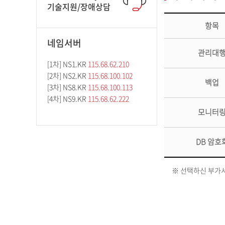
기술지원/장애상담
항목
네임서버
관리대
[1차] NS1.KR
115.68.62.210
[2차] NS2.KR
115.68.100.102
백업
[3차] NS8.KR
115.68.100.113
[4차] NS9.KR
115.68.62.222
모니터
DB 암호
※ 선택하신 부가서