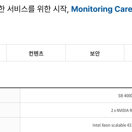
컨텐츠
보안
SB 400
2 x NVIDIA 
Intel Xeon scalable 43