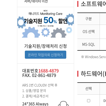
서버/데이터 이전
소프트웨어(
구분
OS 선택
MS-SQL
기술지원/장애처리 신청
온라인 작업의뢰 신청하기
※ Windows Se
대표번호
1688-4879
하드웨어(H
FAX. 02-861-4879
ARS 1번 CLOUDV 선택 후
선택
1. 상품/영업 문의
2. 결제/세금계산서
D
24*365 Always