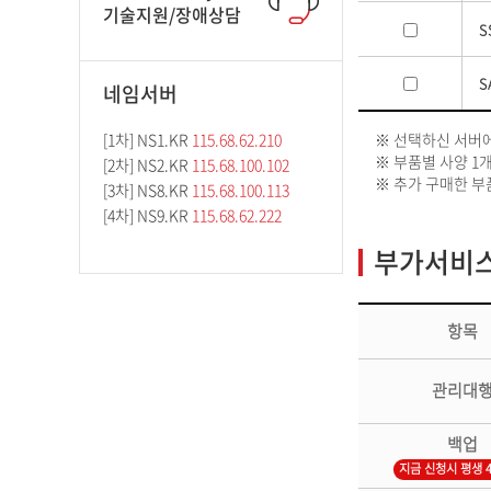
기술지원/장애상담
S
S
네임서버
[1차] NS1.KR
115.68.62.210
※ 선택하신 서버
※ 부품별 사양 1개
[2차] NS2.KR
115.68.100.102
※ 추가 구매한 부
[3차] NS8.KR
115.68.100.113
[4차] NS9.KR
115.68.62.222
부가서비스
항목
관리대
백업
지금 신청시 평생 