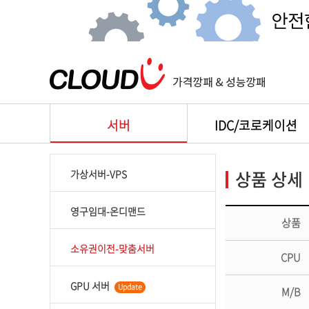
서버
IDC/코로케이션
상품 상세
가상서버-VPS
영구임대-온디맨드
상품
소유권이전-맞춤서버
CPU
GPU 서버
Update
M/B