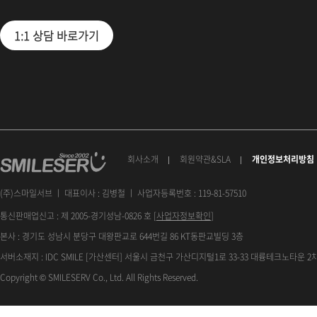
1:1 상담 바로가기
회사소개
회원약관&SLA
개인정보처리방침
(주)스마일서브 ㅣ 대표이사 : 김병철 ㅣ 사업자등록번호 : 119-81-57510
통신판매업신고 : 제 2005-경기성남-0826 호 [
사업자정보확인
]
본사 : 경기도 성남시 분당구 대왕판교로 644번길 86 KT동판교빌딩 3층
서버소재지 : IDC SMILE [가산센터] 서울시 금천구 가산디지털1로 33-33 대륭테크노타운 2차
Copyright © SMILESERV Co., Ltd. All Rights Reserved.