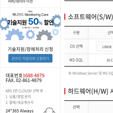
서버/데이터 이전
소프트웨어(S/W)
구분
선
OS 선택
기술지원/장애처리 신청
온라인 작업의뢰 신청하기
MS-SQL
16 C
※ Windows Server 및 MS
대표번호
1688-4879
FAX. 02-861-4879
하드웨어(H/W) 
ARS 1번 CLOUDV 선택 후
1. 상품/영업 문의
2. 결제/세금계산서
선택
24*365 Always