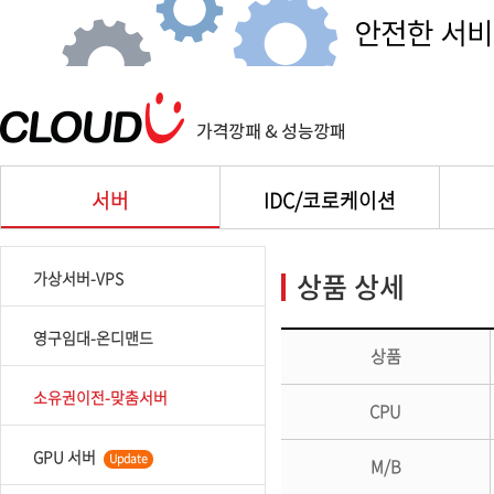
서버
IDC/코로케이션
상품 상세
가상서버-VPS
영구임대-온디맨드
상품
소유권이전-맞춤서버
CPU
GPU 서버
Update
M/B