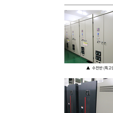
▲
수전반 (특고