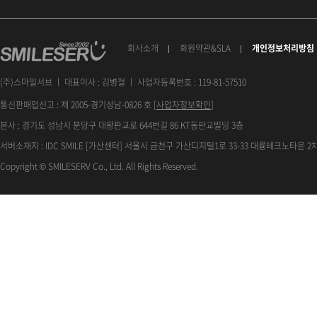
회사소개
회원약관&SLA
개인정보처리방침
(주)스마일서브 ㅣ 대표이사 : 김병철 ㅣ 사업자등록번호 : 119-81-57510
통신판매업신고 : 제 2005-경기성남-0826 호 [
사업자정보확인
]
본사 : 경기도 성남시 분당구 대왕판교로 644번길 86 KT동판교빌딩 3층
서버소재지 : IDC SMILE [가산센터] 서울시 금천구 가산디지털1로 33-33 대륭테크노타운 2차
Copyright © SMILESERV Co., Ltd. All Rights Reserved.