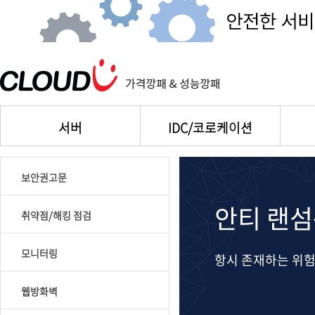
서버
IDC/코로케이션
보안권고문
안티 랜섬
취약점/해킹 점검
모니터링
항시 존재하는 위
웹방화벽