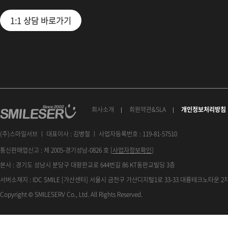
1:1 상담 바로가기
회사소개
회원약관&SLA
개인정보처리방침
(주)스마일서브 ㅣ 대표이사 : 김병철 ㅣ 사업자등록번호 : 119-81-57510
통신판매업신고 : 제 2005-경기성남-0826 호 [
사업자정보확인
]
본사 : 경기도 성남시 분당구 대왕판교로 644번길 86 KT동판교빌딩 3층
서버소재지 : IDC SMILE [가산센터] 서울시 금천구 가산디지털1로 33-33 대륭테크노타운 2차
Copyright © SMILESERV Co., Ltd. All Rights Reserved.