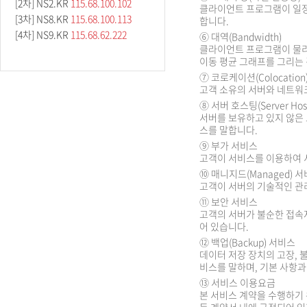
[2차] NS2.KR
115.68.100.102
클라이언트 프로그램이 일정 시간
[3차] NS8.KR
115.68.100.113
합니다.
[4차] NS9.KR
115.68.62.222
⑥ 대역(Bandwidth)
클라이언트 프로그램이 물리
이동 평균 그래프를 그리는 경우(M
⑦ 코로케이션(Colocatio
고객 소유의 서버와 네트워크
⑧ 서버 호스팅(Server Hos
서버를 보유하고 있지 않은 
스를 말합니다.
⑨ 부가 서비스
고객이 서비스를 이용하여 
⑩ 매니지드(Managed) 
고객이 서버의 기술적인 관
⑪ 보안 서비스
고객의 서버가 불순한 접속
어 있습니다.
⑫ 백업(Backup) 서비스
데이터 저장 장치의 고장, 
비스를 말하며, 기본 사항
⑬ 서비스 이용요금
본 서비스 계약을 수행하기