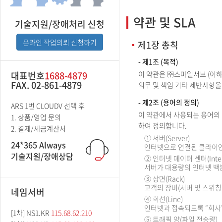
약관 및 SLA
기술지원/장애처리 신청
온라인 작업의뢰 신청하기
제1장 총칙
- 제1조 (목적)
대표번호
1688-4879
이 약관은 ㈜스마일서브 (이하 
FAX. 02-861-4879
의무 및 책임 기타 제반사항을
- 제2조 (용어의 정의)
ARS 1번 CLOUDV 선택 후
이 약관에서 사용되는 용어의
1. 상품/영업 문의
하여 정의합니다.
2. 결제/세금계산서
① 서버(Server)
24*365 Always
인터넷으로 연결된 클라이언
기술지원/장애상담
② 인터넷 데이터 센터(Internet
서버가 대용량의 인터넷 백본
③ 상면(Rack)
고객의 장비(서버 및 스위칭 허브 
네임서버
④ 회선(Line)
인터넷과 접속되도록 “회사”가
[1차] NS1.KR
115.68.62.210
⑤ 트래픽 양(파일 전송량)