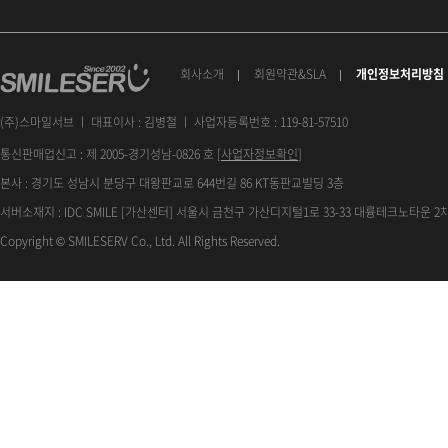
회사소개
회원약관&SLA
개인정보처리방침
(주)스마일서브 ㅣ 대표이사 : 김병철 ㅣ 사업자등록번호 : 119-81-57510
통신판매업신고 : 제 2005-경기성남-0826 호 [
사업자정보확인
]
본사 : 경기도 성남시 분당구 대왕판교로 644번길 86 KT동판교빌딩 3층
서버소재지 : IDC SMILE [가산센터] 서울시 금천구 가산디지털1로 33-33 대륭테크노타운 2차
Copyright © SMILESERV Co., Ltd. All Rights Reserved.