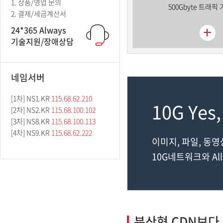
1. 상품/영업 문의
500Gbyte 트래픽
2. 결제/세금계산서
24*365 Always
기술지원/장애상담
네임서버
[1차] NS1.KR
115.68.62.210
10G Ye
[2차] NS2.KR
115.68.100.102
[3차] NS8.KR
115.68.100.113
[4차] NS9.KR
115.68.62.222
이미지, 파일, 동영상
10G네트워크와 All
분산형 CDN보다 빠