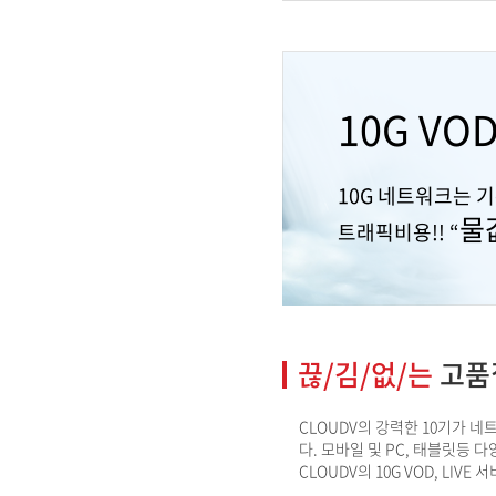
10G VOD 
10G 네트워크는 기본
물
트래픽비용!! “
끊/김/없/는
고품질
CLOUDV의 강력한 10기가 네
다. 모바일 및 PC, 태블릿등
CLOUDV의 10G VOD, L