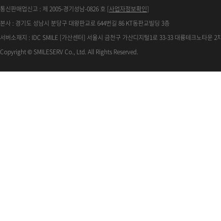
통신판매업신고 : 제 2005-경기성남-0826 호 [
사업자정보확인
]
본사 : 경기도 성남시 분당구 대왕판교로 644번길 86 KT동판교빌딩 3층
서버소재지 : IDC SMILE [가산센터] 서울시 금천구 가산디지털1로 33-33 대륭테크노타운 2차
Copyright © SMILESERV Co., Ltd. All Rights Reserved.