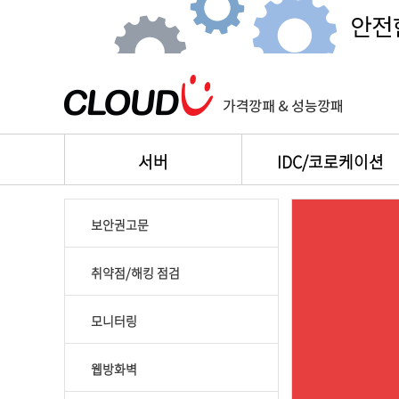
서버
IDC/코로케이션
보안권고문
취약점/해킹 점검
모니터링
웹방화벽