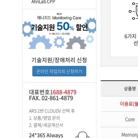
AhnLab CPP
6가지
선
기술지원/장애처리 신청
온라인 작업의뢰 신청하기
상품명
대표번호
1688-4879
FAX. 02-861-4879
이용료(월
ARS 1번 CLOUDV 선택 후
1. 상품/영업 문의
Core
2. 결제/세금계산서
24*365 Always
Memor