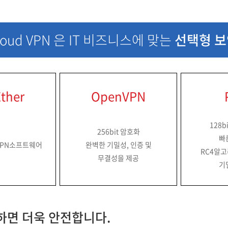
loud VPN 은 IT 비즈니스에 맞는
선택형 보
Ether
OpenVPN
128b
256bit 암호화
빠
VPN소프트웨어
완벽한 기밀성, 인증 및
RC4알
무결성을 제공
기
하면 더욱 안전합니다.