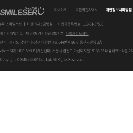
회사소개
회원약관&SLA
개인정보처리방침
(주)스마일서브 ㅣ 대표이사 : 김병철 ㅣ 사업자등록번호 : 119-81-57510
통신판매업신고 : 제 2005-경기성남-0826 호 [
사업자정보확인
]
본사 : 경기도 성남시 분당구 대왕판교로 644번길 86 KT동판교빌딩 3층
서버소재지 : IDC SMILE [가산센터] 서울시 금천구 가산디지털1로 33-33 대륭테크노타운 2차
Copyright © SMILESERV Co., Ltd. All Rights Reserved.