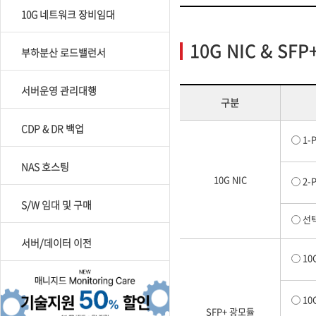
10G 네트워크 장비임대
10G NIC & S
부하분산 로드밸런서
서버운영 관리대행
구분
CDP & DR 백업
1-P
NAS 호스팅
10G NIC
2-P
S/W 임대 및 구매
선택
서버/데이터 이전
10G
10G
SFP+ 광모듈