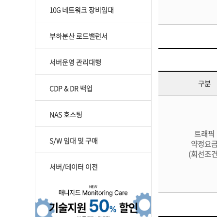
10G 네트워크 장비임대
부하분산 로드밸런서
서버운영 관리대행
구분
CDP & DR 백업
NAS 호스팅
트래픽
S/W 임대 및 구매
약정요
(회선조건
서버/데이터 이전