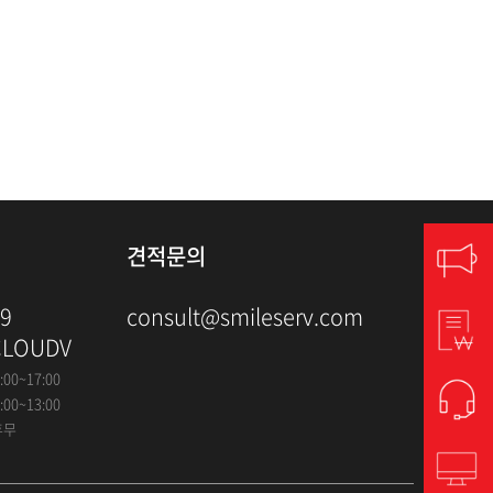
견적문의
79
consult@smileserv.com
CLOUDV
:00~17:00
:00~13:00
휴무