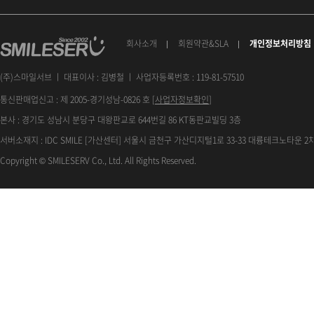
회사소개
회원약관&SLA
개인정보처리방침
(주)스마일서브 ㅣ 대표이사 : 김병철 ㅣ 사업자등록번호 : 119-81-57510
통신판매업신고 : 제 2005-경기성남-0826 호 [
사업자정보확인
]
본사 : 경기도 성남시 분당구 대왕판교로 644번길 86 KT동판교빌딩 3층
서버소재지 : IDC SMILE [가산센터] 서울시 금천구 가산디지털1로 33-33 대륭테크노타운 2차
Copyright © SMILESERV Co., Ltd. All Rights Reserved.