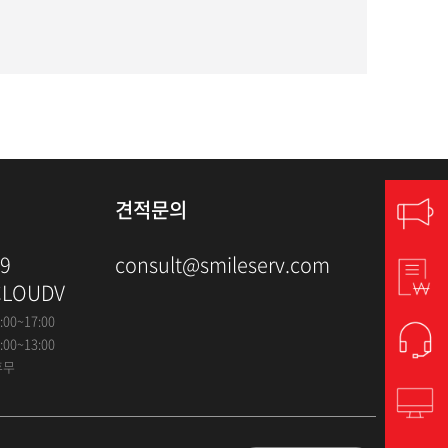
견적문의
79
consult@smileserv.com
CLOUDV
:00~17:00
:00~13:00
휴무