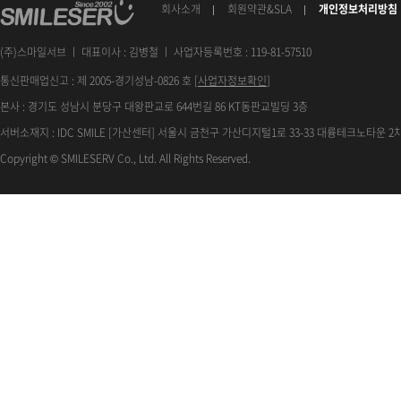
회사소개
회원약관&SLA
개인정보처리방침
(주)스마일서브 ㅣ 대표이사 : 김병철 ㅣ 사업자등록번호 : 119-81-57510
통신판매업신고 : 제 2005-경기성남-0826 호 [
사업자정보확인
]
본사 : 경기도 성남시 분당구 대왕판교로 644번길 86 KT동판교빌딩 3층
서버소재지 : IDC SMILE [가산센터] 서울시 금천구 가산디지털1로 33-33 대륭테크노타운 2차
Copyright © SMILESERV Co., Ltd. All Rights Reserved.