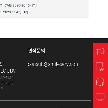
견적문의
79
consult@smileserv.com
CLOUDV
:00~17:00
:00~13:00
휴무