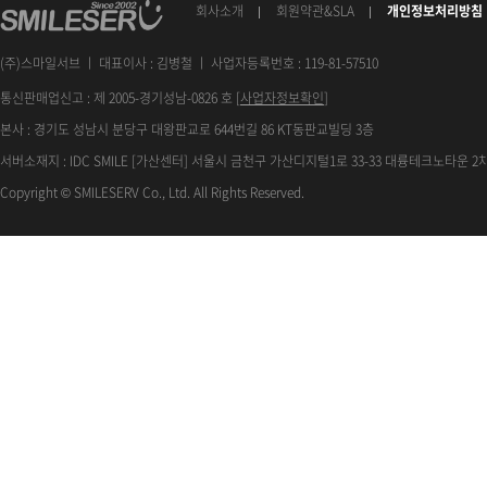
회사소개
회원약관&SLA
개인정보처리방침
(주)스마일서브 ㅣ 대표이사 : 김병철 ㅣ 사업자등록번호 : 119-81-57510
통신판매업신고 : 제 2005-경기성남-0826 호 [
사업자정보확인
]
본사 : 경기도 성남시 분당구 대왕판교로 644번길 86 KT동판교빌딩 3층
서버소재지 : IDC SMILE [가산센터] 서울시 금천구 가산디지털1로 33-33 대륭테크노타운 2차
Copyright © SMILESERV Co., Ltd. All Rights Reserved.