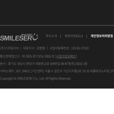
회사소개
회원약관&SLA
개인정보처리방침
(주)스마일서브 ㅣ 대표이사 : 김병철 ㅣ 사업자등록번호 : 119-81-57510
통신판매업신고 : 제 2005-경기성남-0826 호 [
사업자정보확인
]
본사 : 경기도 성남시 분당구 대왕판교로 644번길 86 KT동판교빌딩 3층
서버소재지 : IDC SMILE [가산센터] 서울시 금천구 가산디지털1로 33-33 대륭테크노타운 2차
Copyright © SMILESERV Co., Ltd. All Rights Reserved.