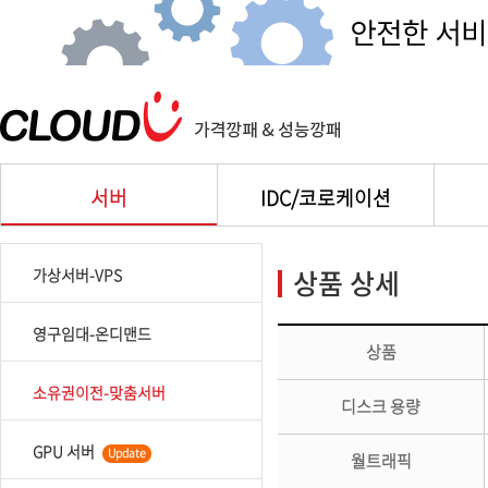
서버
IDC/코로케이션
상품 상세
가상서버-VPS
영구임대-온디맨드
상품
소유권이전-맞춤서버
디스크 용량
GPU 서버
Update
월트래픽