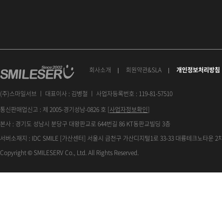
회사소개
회원약관&SLA
개인정보처리방침
(주)스마일서브 ㅣ 대표이사 : 김병철 ㅣ 사업자등록번호 : 119-81-57510
통신판매업신고 : 제 2005-경기성남-0826 호 [
사업자정보확인
]
본사 : 경기도 성남시 분당구 대왕판교로 644번길 86 KT동판교빌딩 3층
서버소재지 : IDC SMILE [가산센터] 서울시 금천구 가산디지털1로 33-33 대륭테크노타운 2차
Copyright © SMILESERV Co., Ltd. All Rights Reserved.