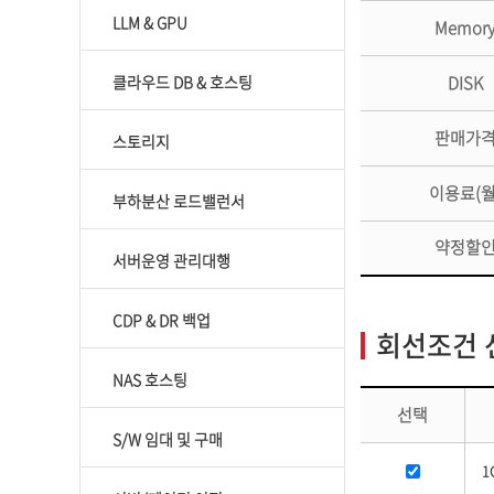
LLM & GPU
Memor
클라우드 DB & 호스팅
DISK
판매가
스토리지
이용료(월
부하분산 로드밸런서
약정할
서버운영 관리대행
CDP & DR 백업
회선조건 
NAS 호스팅
선택
S/W 임대 및 구매
1