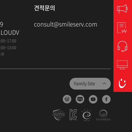
견적문의
79
consult@smileserv.com
CLOUDV
:00~17:00
:00~13:00
휴무
Family Site