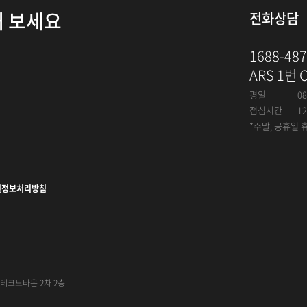
해 보세요
전화상담
1688-48
ARS 1번 
평일
08
점심시간
12
*주말, 공휴일 
인정보처리방침
대륭테크노타운 2차 2층