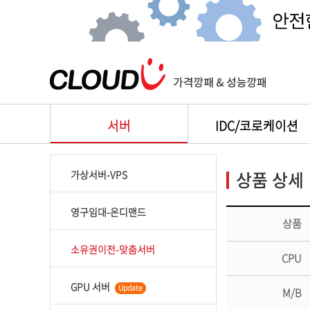
서버
IDC/코로케이션
상품 상세
가상서버-VPS
영구임대-온디맨드
상품
소유권이전-맞춤서버
CPU
GPU 서버
Update
M/B