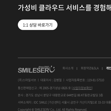
가성비 클라우드 서비스를 경험
1:1 상담 바로가기
회사소개
회원약관&SLA
개
(주)스마일서브 ㅣ 대표이사 : 김병철 ㅣ 사업자등록번호 : 119-81-57510
통신판매업신고 : 제 2005-경기성남-0826 호 [
사업자정보확인
]
본사 : 경기도 성남시 분당구 대왕판교로 644번길 86 KT동판교빌딩 3층
서버소재지 : IDC SMILE [가산센터] 서울시 금천구 가산디지털1로 33-33 
Copyright © SMILESERV Co., Ltd. All Rights Reserved.