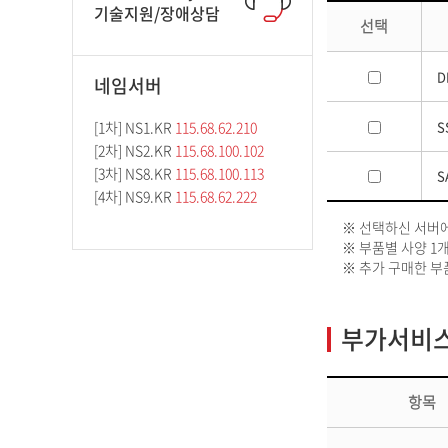
기술지원/장애상담
선택
D
네임서버
[1차] NS1.KR
115.68.62.210
S
[2차] NS2.KR
115.68.100.102
[3차] NS8.KR
115.68.100.113
S
[4차] NS9.KR
115.68.62.222
※ 선택하신 서버
※ 부품별 사양 1개
※ 추가 구매한 부
부가서비스
항목