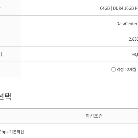
y
64GB [ DDR4 16GB PC
DataCenter
격
2,83
)
98,
인
약정 12개월 
선택
회선조건
Gbps 기본회선