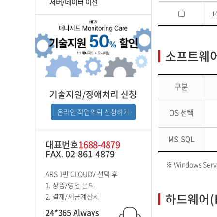
서버/데이터 이전
1
소프트웨어(
구분
기술지원/장애처리 신청
온라인 작업의뢰 신청하기
OS 선택
MS-SQL
대표번호
1688-4879
FAX. 02-861-4879
※ Windows Se
ARS 1번 CLOUDV 선택 후
1. 상품/영업 문의
하드웨어(H
2. 결제/세금계산서
24*365 Always