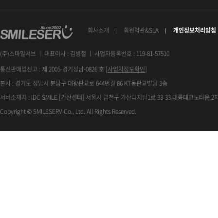
회사소개
회원약관&SLA
개인정보처리방침
(주)스마일서브 ㅣ 대표이사 : 김병철 ㅣ 사업자등록번호 : 119-81-57510
통신판매업신고 : 제 2005-경기성남-0826 호 [
사업자정보확인
]
본사 : 경기도 성남시 분당구 대왕판교로 644번길 86 KT동판교빌딩 3층
서버소재지 : IDC SMILE [가산센터] 서울시 금천구 가산디지털1로 33-33 대륭테크노타운 2차
Copyright © SMILESERV Co., Ltd. All Rights Reserved.